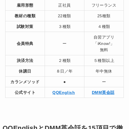
雇用形態
正社員
フリーランス
教材の種類
22種類
25種類
試験対策
３種類
４種類
自習アプリ
会員特典
ー
「iKnow!」
無料
決済方法
２種類
５種類以上
休講日
８日／年
年中無休
カランメソッド
●
ー
公式サイト
QQEnglish
DMM英会話
QQEnglishとDMM英会話を15項目で徹