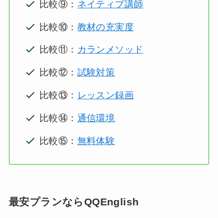
比較⑨：
ネイティブ講師
比較⑩：
教材の充実度
比較⑪：
カランメソッド
比較⑫：
試験対策
比較⑬：
レッスン録画
比較⑭：
通信環境
比較⑮：
無料体験
最安プランならQQEnglish