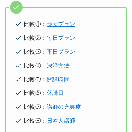
比較①：
最安プラン
比較②：
毎日プラン
比較③：
平日プラン
比較④：
決済方法
比較⑤：
開講時間
比較⑥：
休講日
比較⑦：
講師の充実度
比較⑧：
日本人講師