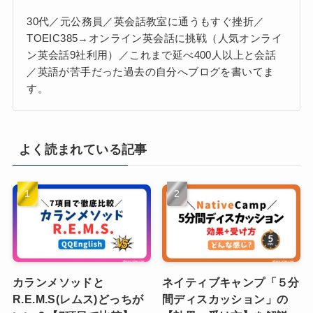
30代／元公務員／英会話教室に通うもすぐ挫折／
TOEIC385→オンライン英会話に挑戦（人気オンライ
ン英会話9社利用）／これまで延べ400人以上と会話
／英語が苦手だった過去の自分へブログを書いてま
す。
よく読まれている記事
カランメソッドと
ネイティブキャンプ「５分
R.E.M.S(レムス)どっちが
間ディスカッション」の