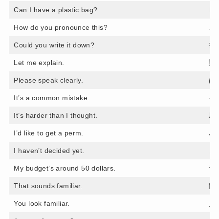
Can I have a plastic bag?
ビ
How do you pronounce this?
こ
Could you write it down?
書
Let me explain.
説
Please speak clearly.
は
It’s a common mistake.
そ
It’s harder than I thought.
思
I’d like to get a perm.
パ
I haven’t decided yet.
ま
My budget’s around 50 dollars.
予
That sounds familiar.
聞
You look familiar.
見