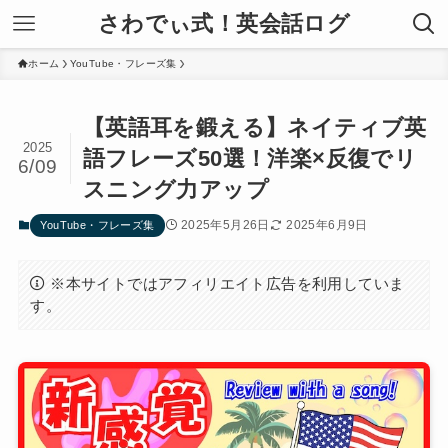
さわでぃ式！英会話ログ
ホーム
YouTube・フレーズ集
【英語耳を鍛える】ネイティブ英
2025
語フレーズ50選！洋楽×反復でリ
6/09
スニング力アップ
2025年5月26日
2025年6月9日
YouTube・フレーズ集
※本サイトではアフィリエイト広告を利用していま
す。