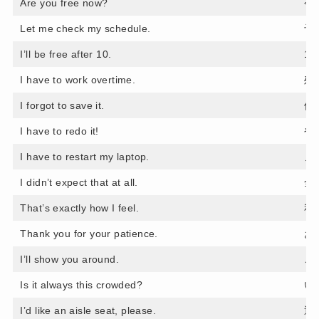
Are you free now?
今
Let me check my schedule.
予
I’ll be free after 10.
1
I have to work overtime.
残
I forgot to save it.
保
I have to redo it!
や
I have to restart my laptop.
ノ
I didn’t expect that at all.
全
That’s exactly how I feel.
私
Thank you for your patience.
お
I’ll show you around.
ご
Is it always this crowded?
い
I’d like an aisle seat, please.
通