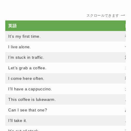
スクロールできます
英語
日
It’s my first time.
初
I live alone.
一
I’m stuck in traffic.
渋
Let’s grab a coffee.
コ
I come here often.
私
I’ll have a cappuccino.
カ
This coffee is lukewarm.
こ
Can I see that one?
あ
I’ll take it.
こ
It’s out of stock.
在