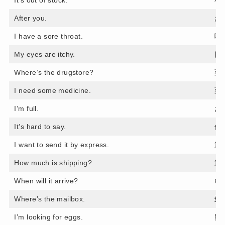
After you.
お
I have a sore throat.
喉
My eyes are itchy.
目
Where’s the drugstore?
薬
I need some medicine.
薬
I’m full.
お
It’s hard to say.
何
I want to send it by express.
速
How much is shipping?
送
When will it arrive?
い
Where’s the mailbox.
郵
I’m looking for eggs.
卵