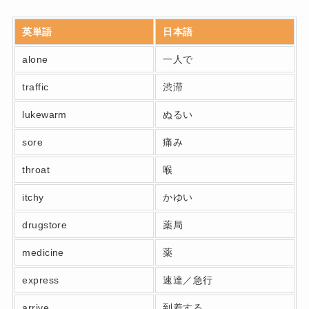
英単語
日本語
alone
一人で
traffic
渋滞
lukewarm
ぬるい
sore
痛み
throat
喉
itchy
かゆい
drugstore
薬局
medicine
薬
express
速達／急行
arrive
到着する